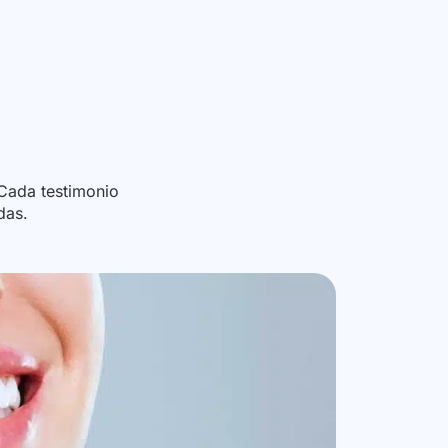
ada testimonio
das.