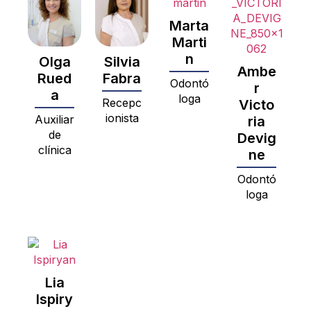
Marta
Marti
n
Olga
Silvia
Ambe
Rued
Fabra
Odontó
r
a
loga
Recepc
Victo
ionista
Auxiliar
ria
de
Devig
clínica
ne
Odontó
loga
Lia
Ispiry