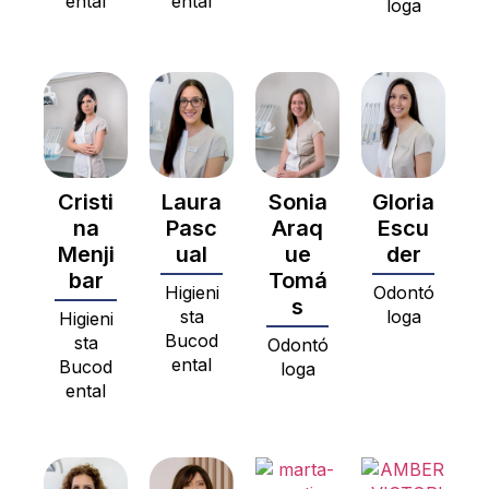
ental
ental
loga
Laura
Sonia
Gloria
Cristi
Pasc
Araq
Escu
na
ual
ue
der
Menji
Tomá
bar
Higieni
Odontó
s
sta
loga
Higieni
Bucod
sta
Odontó
ental
Bucod
loga
ental