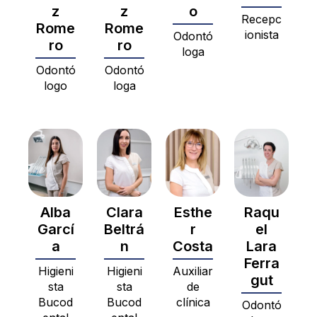
z
z
o
Recepc
Rome
Rome
ionista
Odontó
ro
ro
loga
Odontó
Odontó
logo
loga
Alba
Clara
Esthe
Raqu
Garcí
Beltrá
r
el
a
n
Costa
Lara
Ferra
Higieni
Higieni
Auxiliar
gut
sta
sta
de
Bucod
Bucod
clínica
Odontó