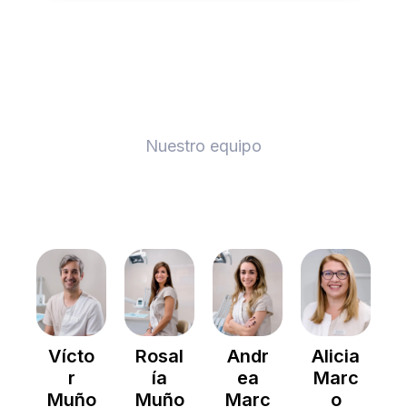
Nuestro equipo
Vícto
Rosal
Andr
Alicia
r
ía
ea
Marc
Muño
Muño
Marc
o