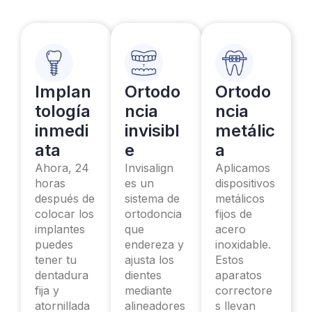
Implan
Ortodo
Ortodo
tología
ncia
ncia
inmedi
invisibl
metálic
ata
e
a
Ahora, 24
Invisalign
Aplicamos
horas
es un
dispositivos
después de
sistema de
metálicos
colocar los
ortodoncia
fijos de
implantes
que
acero
puedes
endereza y
inoxidable.
tener tu
ajusta los
Estos
dentadura
dientes
aparatos
fija y
mediante
correctore
atornillada
alineadores
s llevan