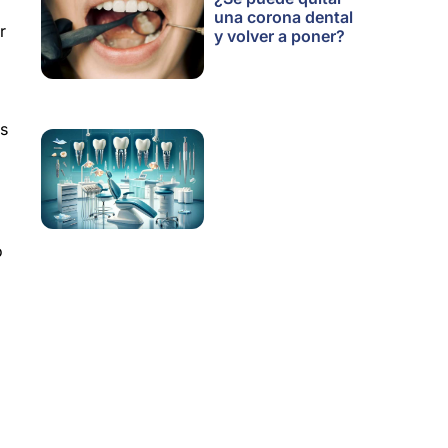
una corona dental
r
y volver a poner?
es
o