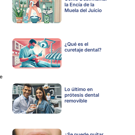
la Encía de la
Muela del Juicio
¿Qué es el
curetaje dental?
de
Lo último en
prótesis dental
removible
¿Se puede quitar